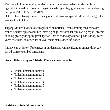
Men det vil vi gerne ændre, for det - som er under overfladen - er absolut ikke
ligegyldigt. Kloakdoktoren har meget på sinde og en faglig viden, som gerne deles og
det gøres i TOILETKLUMMEN.
Det er et livsstilsmagasin på til husejere - med sjove og spændende artikler – lige til at
tage med på toilet (-;
Tilgangsvinklen i vores toiletmagasin er humoristisk, men samtidig med relevante
emner indenfor spildevand, hus, have og miljø. Vi fortæller om love og regler, diverse
fakta og giver gode og miljøvenlige råd. Der er endda også blevet plads lidt opgaver i
vores toiletblad, så der er lidt af lave, mens man sidder ”på potten”.
Initiativet til at lave et Toiletmagasin og den usædvanlige tilgang til emnet kloak gav i
sin tid opmærksomhed i medierne.
Der er til dato udgivet 6 blade. Disse kan ses nedenfor.
Toiletklummen nummer 1
Toiletklummen nummer 2
Toiletklummen nummer 3
Toiletklummen nummer 4
Toiletklummen nummer 5
Toiletklummen nummer 6
Bestilling af toiletklumme nr. 5