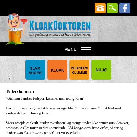
Toiletklummen
”Går man i andres fodspor, kommer man aldrig foran”.
Derfor gik vi i gang med at lave vores eget blad ”Toiletklummen” - et blad med
skidegode tips til hus og have.
Vores arbejde er skjult ”under overfladen” og mange finder ikke emner som kloakker,
septiktanke eller rotter særligt spændende.
”Så længe lortet bare virker, så ser og
tænker man ikke så meget på det
” - er vores erfaring.