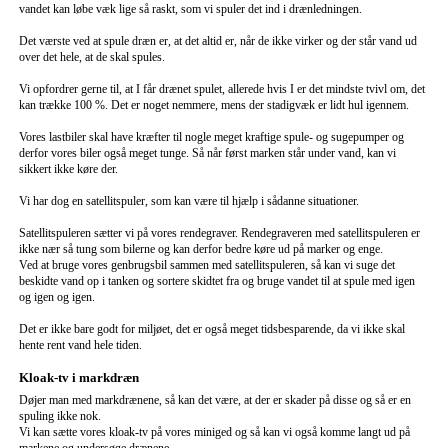
vandet kan løbe væk lige så raskt, som vi spuler det ind i drænledningen.
Det værste ved at spule dræn er, at det altid er, når de ikke virker og der står vand ud
over det hele, at de skal spules.
Vi opfordrer gerne til, at I får drænet spulet, allerede hvis I er det mindste tvivl om, det
kan trække 100 %. Det er noget nemmere, mens der stadigvæk er lidt hul igennem.
Vores lastbiler skal have kræfter til nogle meget kraftige spule- og sugepumper og
derfor vores biler også meget tunge. Så når først marken står under vand, kan vi
sikkert ikke køre der.
Vi har dog en satellitspuler, som kan være til hjælp i sådanne situationer.
Satellitspuleren sætter vi på vores rendegraver. Rendegraveren med satellitspuleren er
ikke nær så tung som bilerne og kan derfor bedre køre ud på marker og enge.
Ved at bruge vores genbrugsbil sammen med satellitspuleren, så kan vi suge det
beskidte vand op i tanken og sortere skidtet fra og bruge vandet til at spule med igen
og igen og igen.
Det er ikke bare godt for miljøet, det er også meget tidsbesparende, da vi ikke skal
hente rent vand hele tiden.
Kloak-tv i markdræn
Døjer man med markdrænene, så kan det være, at der er skader på disse og så er en
spuling ikke nok.
Vi kan sætte vores kloak-tv på vores miniged og så kan vi også komme langt ud på