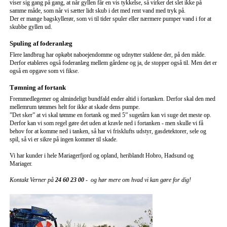
viser sig gang på gang, at når gyllen får en vis tykkelse, så virker det slet ikke på
samme måde, som når vi sætter lidt skub i det med rent vand med tryk på.
Der er mange bagskyllerør, som vi til tider spuler eller nærmere pumper vand i for at
skubbe gyllen ud.
Spuling af foderanlæg
Flere landbrug har opkøbt naboejendomme og udnytter staldene der, på den måde.
Derfor etableres også foderanlæg mellem gårdene og ja, de stopper også til. Men det er
også en opgave som vi fikse.
Tømning af fortank
Fremmedlegemer og almindeligt bundfald ender altid i fortanken. Derfor skal den med
mellemrum tømmes helt for ikke at skade dens pumpe.
”Det sker” at vi skal tømme en fortank og med 5” sugetårn kan vi suge det meste op.
Derfor kan vi som regel gøre det uden at kravle ned i fortanken - men skulle vi få
behov for at komme ned i tanken, så har vi frisklufts udstyr, gasdetektorer, sele og
spil, så vi er sikre på ingen kommer til skade.
Vi har kunder i hele Mariagerfjord og opland, heriblandt Hobro, Hadsund og
Mariager.
Kontakt Verner på
24 60 23 00
- og hør mere om hvad vi kan gøre for dig!