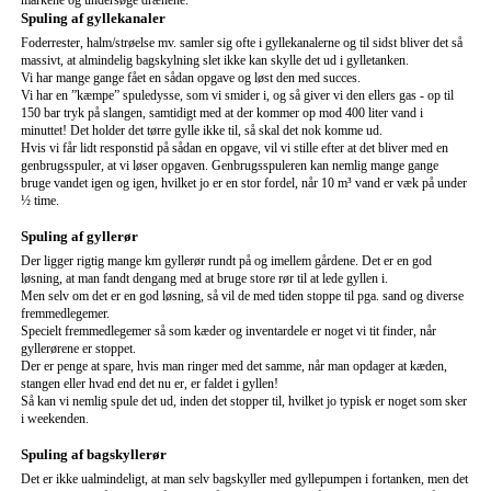
markene og undersøge drænene.
Spuling af gyllekanaler
Foderrester, halm/strøelse mv. samler sig ofte i gyllekanalerne og til sidst bliver det så
massivt, at almindelig bagskylning slet ikke kan skylle det ud i gylletanken.
Vi har mange gange fået en sådan opgave og løst den med succes.
Vi har en ”kæmpe” spuledysse, som vi smider i, og så giver vi den ellers gas - op til
150 bar tryk på slangen, samtidigt med at der kommer op mod 400 liter vand i
minuttet! Det holder det tørre gylle ikke til, så skal det nok komme ud.
Hvis vi får lidt responstid på sådan en opgave, vil vi stille efter at det bliver med en
genbrugsspuler, at vi løser opgaven. Genbrugsspuleren kan nemlig mange gange
bruge vandet igen og igen, hvilket jo er en stor fordel, når 10 m³ vand er væk på under
½ time.
Spuling af gyllerør
Der ligger rigtig mange km gyllerør rundt på og imellem gårdene. Det er en god
løsning, at man fandt dengang med at bruge store rør til at lede gyllen i.
Men selv om det er en god løsning, så vil de med tiden stoppe til pga. sand og diverse
fremmedlegemer.
Specielt fremmedlegemer så som kæder og inventardele er noget vi tit finder, når
gyllerørene er stoppet.
Der er penge at spare, hvis man ringer med det samme, når man opdager at kæden,
stangen eller hvad end det nu er, er faldet i gyllen!
Så kan vi nemlig spule det ud, inden det stopper til, hvilket jo typisk er noget som sker
i weekenden.
Spuling af bagskyllerør
Det er ikke ualmindeligt, at man selv bagskyller med gyllepumpen i fortanken, men det