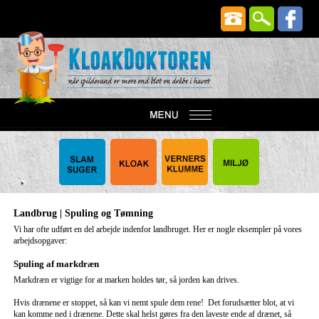
Landbrug | Spuling og Tømning
Vi har ofte udført en del arbejde indenfor landbruget. Her er nogle eksempler på vores
arbejdsopgaver:
Spuling af markdræn
Markdræn er vigtige for at marken holdes tør, så jorden kan drives.
Hvis drænene er stoppet, så kan vi nemt spule dem rene! Det forudsætter blot, at vi
kan komme ned i drænene. Dette skal helst gøres fra den laveste ende af drænet, så