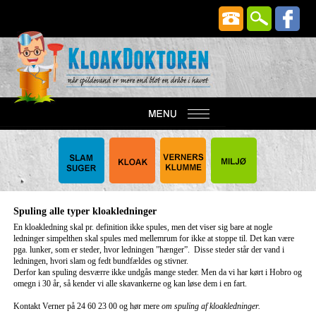
Spuling alle typer kloakledninger
En kloakledning skal pr. definition ikke spules, men det viser sig bare at nogle
ledninger simpelthen skal spules med mellemrum for ikke at stoppe til. Det kan være
pga. lunker, som er steder, hvor ledningen ”hænger”. Disse steder står der vand i
ledningen, hvori slam og fedt bundfældes og stivner.
Derfor kan spuling desværre ikke undgås mange steder. Men da vi har kørt i Hobro og
omegn i 30 år, så kender vi alle skavankerne og kan løse dem i en fart.
Kontakt Verner på 24 60 23 00 og hør mere
om spuling af kloakledninger.