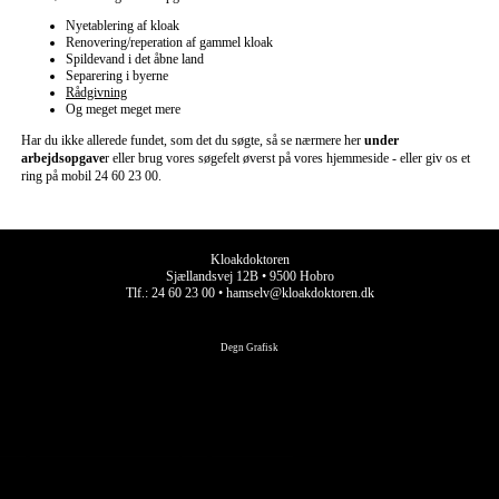
Nyetablering af kloak
Renovering/reperation af gammel kloak
Spildevand i det åbne land
Separering i byerne
Rådgivning
Og meget meget mere
Har du ikke allerede fundet, som det du søgte, så se nærmere her
under
arbejdsopgave
r eller brug vores søgefelt øverst på vores hjemmeside - eller giv os et
ring på mobil 24 60 23 00.
Kloakdoktoren
Sjællandsvej 12B • 9500 Hobro
Tlf.: 24 60 23 00 •
hamselv@kloakdoktoren.dk
Degn Grafisk
Denne hjemmeside bruger cookies
Benyttes til at gemme valg på hjemmesiden.
I tilfælde af video kan der påkræves accept af alle cookies.
Du kan kan altid slette cookies ved at klikke ind i din browsers avancerede indstillinger
Accepter kun funktionelle cookies
Accepter alle cookies