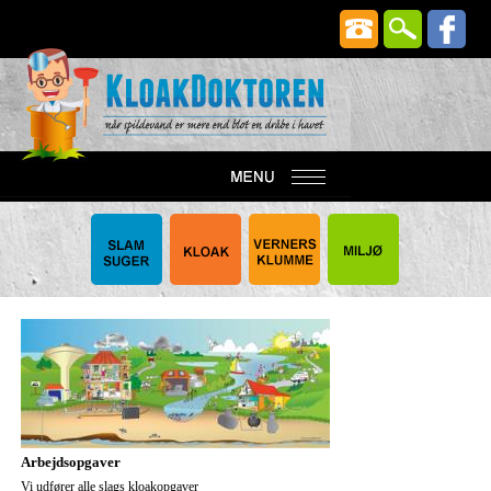
Arbejdsopgaver
Vi udfører alle slags kloakopgaver